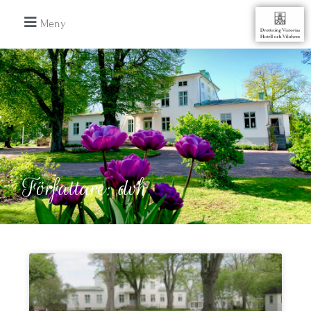
Författare:
dvh