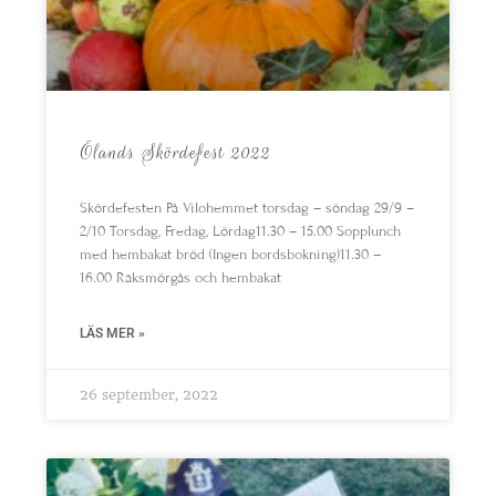
Ölands Skördefest 2022
Skördefesten På Vilohemmet torsdag – söndag 29/9 –
2/10 Torsdag, Fredag, Lördag11.30 – 15.00 Sopplunch
med hembakat bröd (Ingen bordsbokning)11.30 –
16.00 Räksmörgås och hembakat
LÄS MER »
26 september, 2022