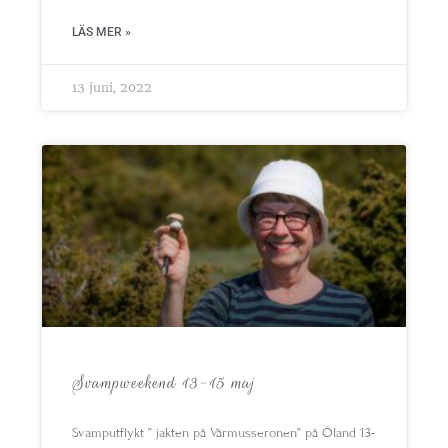
LÄS MER »
13 juni, 2022
Svampweekend 13-15 maj
Svamputflykt ” jakten på Vårmusseronen” på Öland 13-