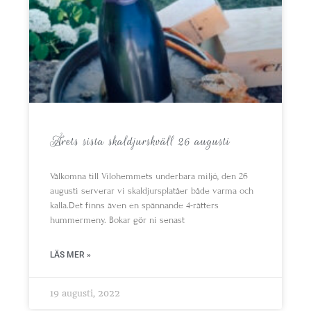
Årets sista skaldjurskväll 26 augusti
Välkomna till Vilohemmets underbara miljö, den 26
augusti serverar vi skaldjursplatåer både varma och
kalla.Det finns även en spännande 4-rätters
hummermeny. Bokar gör ni senast
LÄS MER »
19 augusti, 2022