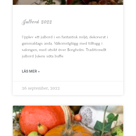
Julbord 2022
Upplev ett julbord i en fantastisk miljö, dekorerat i
gammaldags anda. Välkomstglögg med tilltugg i
salongen, med utsikt över Borgholm. Traditionellt
julbord Julens söta buffé
LÄS MER »
26 september, 2022