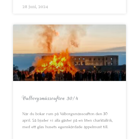
28 juni, 2024
Valborgsmässoafton 30/4
När du bokar rum på Valborgsmässoafton den 30
april. Så bjuder vi alla gäster på en liten charktallrik,
med ett glas husets egenskördade äppelmust till.