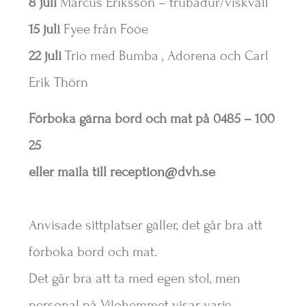
8 juli
Marcus Eriksson – trubadur/viskväll
15 juli
Fyee från Fööe
22 juli
Trio med Bumba , Adorena och Carl
Erik Thörn
Förboka gärna bord och mat på 0485 – 100
25
eller maila till reception@dvh.se
Anvisade sittplatser gäller, det går bra att
förboka bord och mat.
Det går bra att ta med egen stol, men
personal på Vilohemmet visar varje